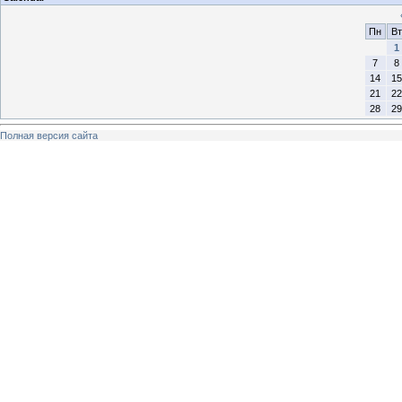
Пн
Вт
1
7
8
14
15
21
22
28
29
Полная версия сайта