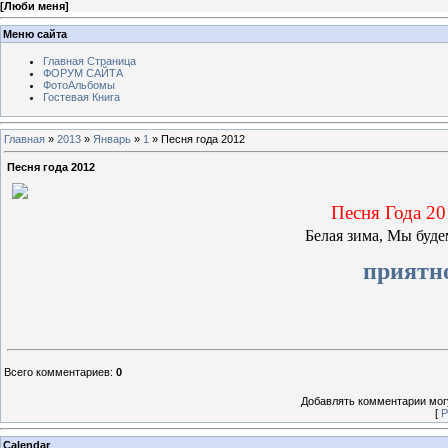
[
Люби меня
]
Меню сайта
Главная Страница
ФОРУМ САЙТА
ФотоАльбомы
Гостевая Книга
Главная
»
2013
»
Январь
»
1
» Песня года 2012
Песня года 2012
Песня Года 20
Белая зима, Мы буд
приятно
Всего комментариев
:
0
Добавлять комментарии могу
[
Р
Calendar